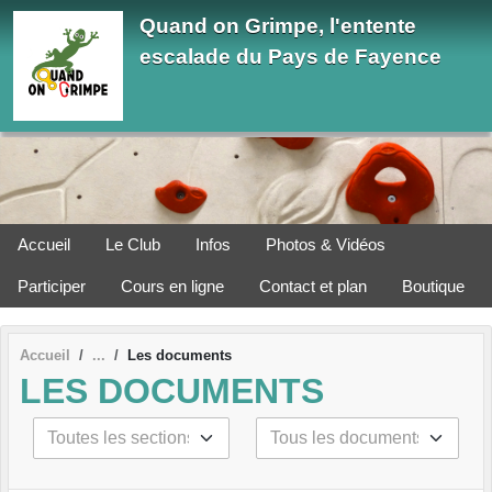
Panneau de gestion des cookies
Quand on Grimpe, l'entente
escalade du Pays de Fayence
Accueil
Le Club
Infos
Photos & Vidéos
Participer
Cours en ligne
Contact et plan
Boutique
Accueil
Les documents
LES DOCUMENTS