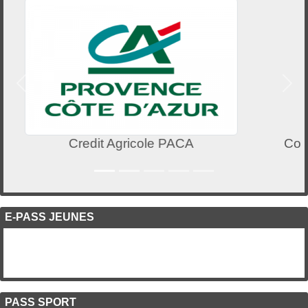
Précedent
Suiv
Communauté de Communes - Pays de Fayence
E-PASS JEUNES
PASS SPORT