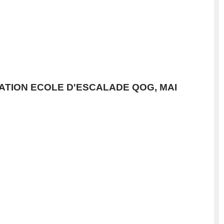
SATION ECOLE D'ESCALADE QOG, MAI
Communauté de Communes - Pa
Fayence