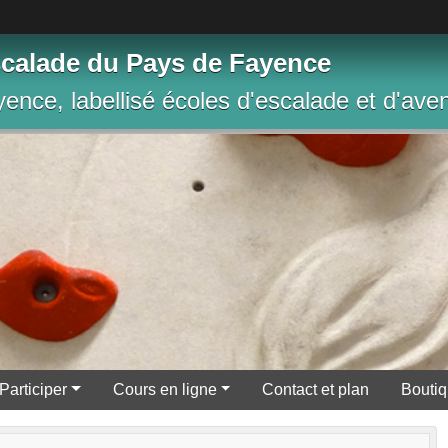
scalade du Pays de Fayence
yence, labellisé écoles d'escalade et d'a
Participer
Cours en ligne
Contact et plan
Bouti