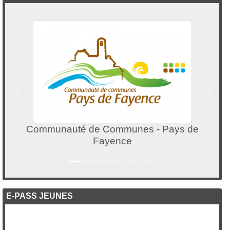
Précedent
Suivan
ys de
Super U Fayence
E-PASS JEUNES