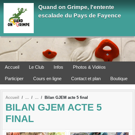
Panneau de gestion des cookies
Quand on Grimpe, l'entente
escalade du Pays de Fayence
Accueil
Le Club
Infos
Photos & Vidéos
Participer
Cours en ligne
Contact et plan
Boutique
Accueil
Bilan GJEM acte 5 final
BILAN GJEM ACTE 5
FINAL